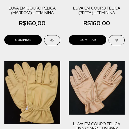
LUVA EM COURO PELICA
LUVA EM COURO PELICA
(MARROM) - FEMININA
(PRETA) - FEMININA
R$160,00
R$160,00
COMPRAR
COMPRAR
LUVA EM COURO PELICA
LISA (CAFÉ) - UNISSEX