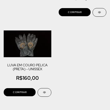
COMPRAR
LUVA EM COURO PELICA
(PRETA) - UNISSEX
R$160,00
COMPRAR