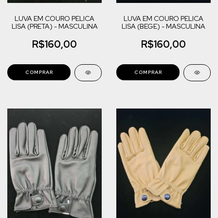
LUVA EM COURO PELICA
LUVA EM COURO PELICA
LISA (PRETA) - MASCULINA
LISA (BEGE) - MASCULINA
R$160,00
R$160,00
COMPRAR
COMPRAR