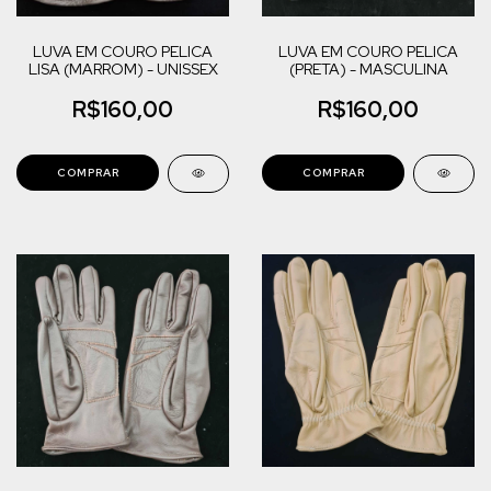
LUVA EM COURO PELICA
LUVA EM COURO PELICA
LISA (MARROM) - UNISSEX
(PRETA) - MASCULINA
R$160,00
R$160,00
COMPRAR
COMPRAR