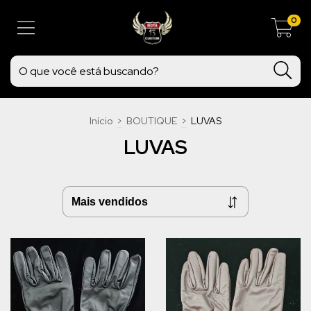
0
Início
>
BOUTIQUE
>
LUVAS
LUVAS