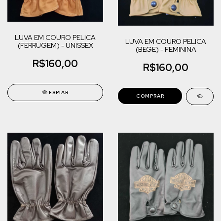
LUVA EM COURO PELICA
LUVA EM COURO PELICA
(FERRUGEM) - UNISSEX
(BEGE) - FEMININA
R$160,00
R$160,00
ESPIAR
COMPRAR