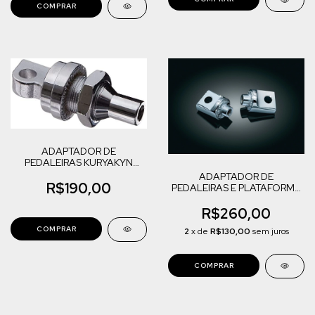
ADAPTADOR DE
PEDALEIRAS KURYAKYN
(8079) HARLEY DAVIDSON
ADAPTADOR DE
MODELOS
R$190,00
PEDALEIRAS E PLATAFORMA
KURYAKYN (8889) HARLEY
DAVIDSON MODELOS
R$260,00
2
x de
R$130,00
sem juros