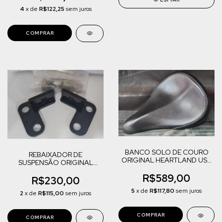
4
x de
R$122,25
sem juros
BANCO SOLO DE COURO
REBAIXADOR DE
ORIGINAL HEARTLAND USA
SUSPENSÃO ORIGINAL
HARLEY DAVIDSON
BURLY BAND USA HARLEY
MODELOS
R$589,00
DAVIDSON SPORTSTER
R$230,00
883/1200
5
x de
R$117,80
sem juros
2
x de
R$115,00
sem juros