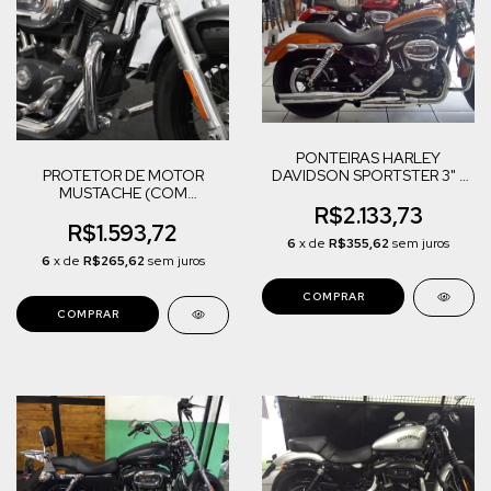
PONTEIRAS HARLEY
DAVIDSON SPORTSTER 3" -
PROTETOR DE MOTOR
CORTE LATERAL
MUSTACHE (COM
BORRACHA)
R$2.133,73
R$1.593,72
6
x de
R$355,62
sem juros
6
x de
R$265,62
sem juros
COMPRAR
COMPRAR