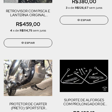
(34584-04)
R$380,00
3
x de
R$126,67
sem juros
RETROVISOR COM PISCA E
LANTERNA ORIGINAL
HEARTLAND USA HARLEY
ESPIAR
DAVIDSON MODELOS
R$459,00
4
x de
R$114,75
sem juros
ESPIAR
SUPORTE DE ALFORGES
COM PROLONGADOR DE
PROTETOR DE CARTER
PISCA (CROMADO)
(PRETO) SPORTSTER