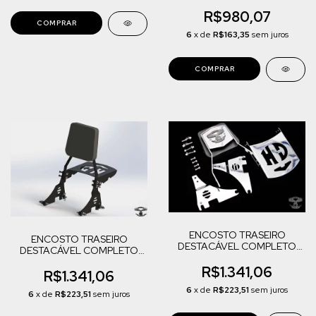
SPORTSTER 883/XL 1200
R$980,07
6
x de
R$163,35
sem juros
ENCOSTO TRASEIRO
ENCOSTO TRASEIRO
DESTACÁVEL COMPLETO
DESTACÁVEL COMPLETO
(CROMADO) SPORTSTER
(PRETO) SPORTSTER
883/ XL1200
R$1.341,06
883/XL 1200
R$1.341,06
6
x de
R$223,51
sem juros
6
x de
R$223,51
sem juros