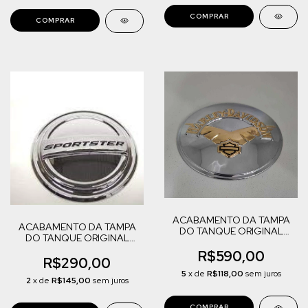
ACABAMENTO DA TAMPA
ACABAMENTO DA TAMPA
DO TANQUE ORIGINAL
DO TANQUE ORIGINAL
HARLEY DAVIDSON (99675-
HARLEY DAVIDSON
97)
R$590,00
SPORTSTER (99646-04)
R$290,00
5
x de
R$118,00
sem juros
2
x de
R$145,00
sem juros