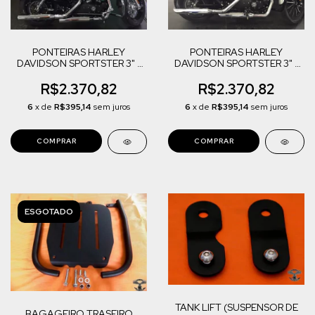
PONTEIRAS HARLEY
PONTEIRAS HARLEY
DAVIDSON SPORTSTER 3" -
DAVIDSON SPORTSTER 3" -
CORTE RETO
CORTE BAIXO
R$2.370,82
R$2.370,82
6
x de
R$395,14
sem juros
6
x de
R$395,14
sem juros
COMPRAR
COMPRAR
ESGOTADO
TANK LIFT (SUSPENSOR DE
BAGAGEIRO TRASEIRO