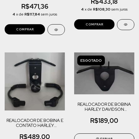
883/XL 1200
R$433,18
R$471,36
4
x de
R$108,30
sem juros
4
x de
R$117,84
sem juros
ESGOTADO
REALOCADOR DE BOBINA
HARLEY DAVIDSON
SPORTSTER 883/1200
R$189,00
REALOCADOR DE BOBINA E
CONTATO HARLEY
DAVIDSON SPORTSTER
883/1200
R$489,00
ESPIAR