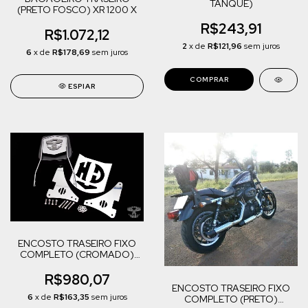
TANQUE)
(PRETO FOSCO) XR 1200 X
R$243,91
R$1.072,12
2
x de
R$121,96
sem juros
6
x de
R$178,69
sem juros
ESPIAR
ENCOSTO TRASEIRO FIXO
COMPLETO (CROMADO)
SPORTSTER 883/XL 1200
R$980,07
ENCOSTO TRASEIRO FIXO
6
x de
R$163,35
sem juros
COMPLETO (PRETO)