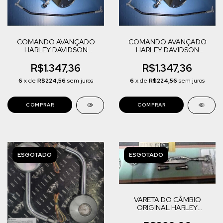
COMANDO AVANÇADO
COMANDO AVANÇADO
HARLEY DAVIDSON
HARLEY DAVIDSON
SPORTSTER 883 S/ABS
SPORTSTER 883 C/ABS
R$1.347,36
R$1.347,36
6
x de
R$224,56
sem juros
6
x de
R$224,56
sem juros
ESGOTADO
ESGOTADO
VARETA DO CÂMBIO
ORIGINAL HARLEY
DAVIDSON SPORTSTER