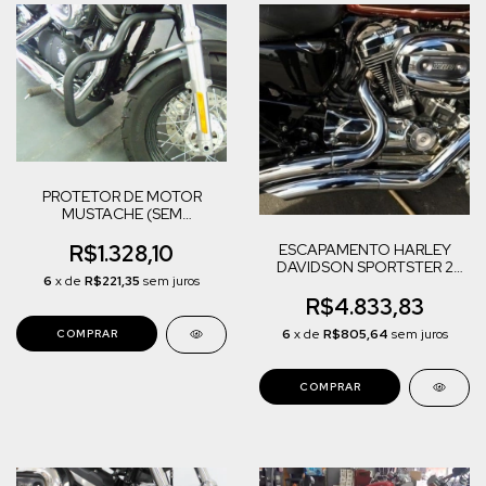
PROTETOR DE MOTOR
MUSTACHE (SEM
BORRACHA)
ESCAPAMENTO HARLEY
R$1.328,10
DAVIDSON SPORTSTER 2
6
x de
R$221,35
sem juros
1/2' - CORTE LATERAL
R$4.833,83
6
x de
R$805,64
sem juros
COMPRAR
COMPRAR