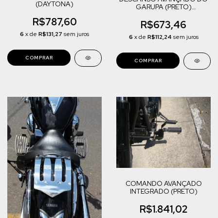
(DAYTONA)
GARUPA (PRETO)
MIDNIGHT STAR 950
R$787,60
R$673,46
6
x de
R$131,27
sem juros
6
x de
R$112,24
sem juros
COMANDO AVANÇADO
INTEGRADO (PRETO)
R$1.841,02