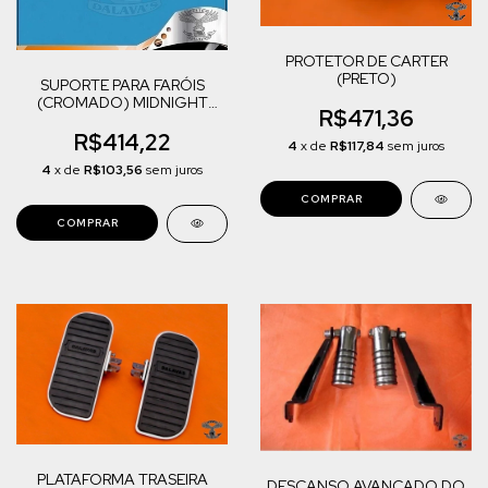
PROTETOR DE CARTER
(PRETO)
SUPORTE PARA FARÓIS
(CROMADO) MIDNIGHT
R$471,36
STAR 950
R$414,22
4
x de
R$117,84
sem juros
4
x de
R$103,56
sem juros
PLATAFORMA TRASEIRA
DESCANSO AVANÇADO DO