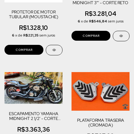
MIDNIGHT 3"' - CORTE RETO
PROTETOR DE MOTOR
R$3.281,04
TUBULAR (MOUSTACHE)
6
x de
R$546,84
sem juros
R$1.328,10
6
x de
R$221,35
sem juros
COMPRAR
COMPRAR
ESCAPAMENTO YAMAHA
MIDNIGHT 2 1/2' - CORTE
PLATAFORMA TRASEIRA
LATERAL
(CROMADA)
R$3.363,36