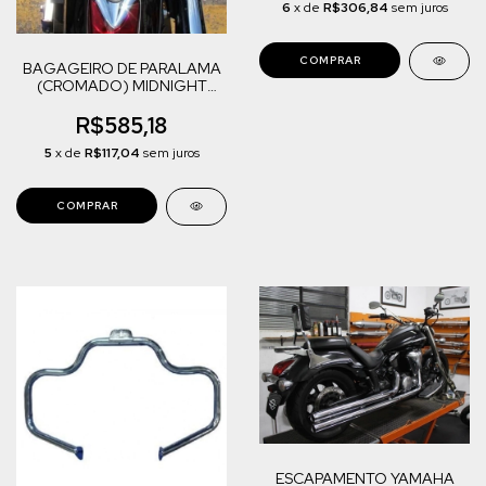
6
x de
R$306,84
sem juros
BAGAGEIRO DE PARALAMA
(CROMADO) MIDNIGHT
STAR 950
R$585,18
5
x de
R$117,04
sem juros
ESCAPAMENTO YAMAHA