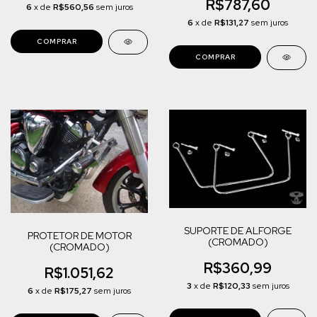
R$787,60
6
x de
R$560,56
sem juros
6
x de
R$131,27
sem juros
COMPRAR
SUPORTE DE ALFORGE
PROTETOR DE MOTOR
(CROMADO)
(CROMADO)
R$360,99
R$1.051,62
3
x de
R$120,33
sem juros
6
x de
R$175,27
sem juros