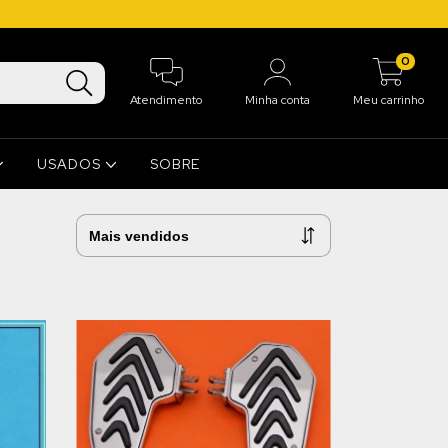
0
Atendimento
Minha conta
Meu carrinho
USADOS
SOBRE