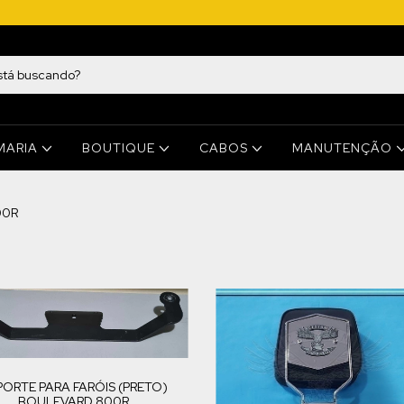
MARIA
BOUTIQUE
CABOS
MANUTENÇÃO
00R
PORTE PARA FARÓIS (PRETO)
BOULEVARD 800R