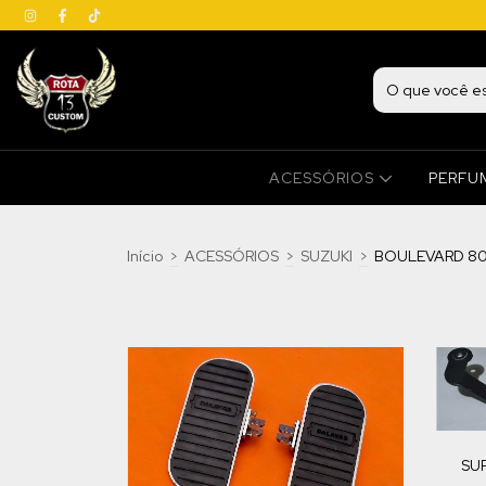
ACESSÓRIOS
PERFU
Início
>
ACESSÓRIOS
>
SUZUKI
>
BOULEVARD 8
SU