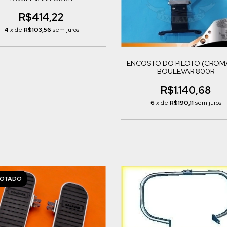
R$414,22
4
x de
R$103,56
sem juros
ENCOSTO DO PILOTO (CRO
BOULEVAR 800R
R$1.140,68
6
x de
R$190,11
sem juros
OTADO