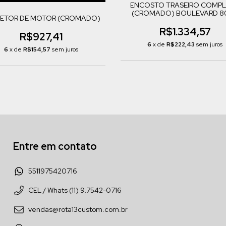
ENCOSTO TRASEIRO COMP
(CROMADO) BOULEVARD 8
ETOR DE MOTOR (CROMADO)
R$1.334,57
R$927,41
6
x de
R$222,43
sem juros
6
x de
R$154,57
sem juros
Entre em contato
5511975420716
CEL / Whats (11) 9.7542-0716
vendas@rota13custom.com.br