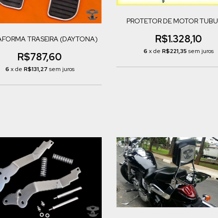
PROTETOR DE MOTOR TUBU
R$1.328,10
AFORMA TRASEIRA (DAYTONA)
6
x de
R$221,35
sem juros
R$787,60
6
x de
R$131,27
sem juros