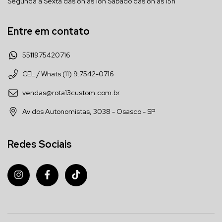
Segunda à Sexta das 8h as 18h Sábado das 8h as 15h
Entre em contato
5511975420716
CEL / Whats (11) 9.7542-0716
vendas@rota13custom.com.br
Av dos Autonomistas, 3038 - Osasco - SP
Redes Sociais