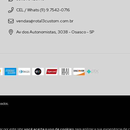
CEL / Whats (11) 9.7542-0716
vendas@rota13custom.com.br
Av dos Autonomistas, 3038 - Osasco - SP
vados.
r por este site
você aceita o uso de cookies
para agilizar a sua experiência de 