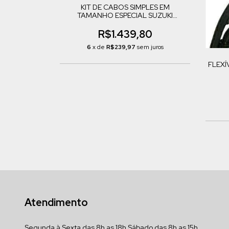
KIT DE CABOS SIMPLES EM
TAMANHO ESPECIAL SUZUKI
MARAUDER 800
R$1.439,80
6
x de
R$239,97
sem juros
FLEXÍ
Atendimento
Segunda à Sexta das 8h as 18h Sábado das 8h as 15h