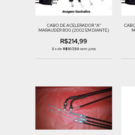
CABO DE ACELERADOR "A"
CABO
MARAUDER 800 (2002 EM DIANTE)
M
R$214,99
2
x de
R$107,50
sem juros