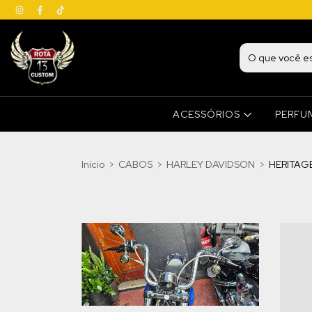
ACESSÓRIOS
PERFU
Início
>
CABOS
>
HARLEY DAVIDSON
>
HERITAG