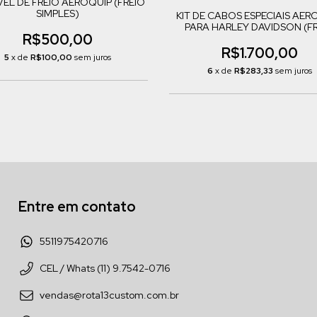
VEL DE FREIO AEROQUIP (FREIO
SIMPLES)
KIT DE CABOS ESPECIAIS AER
PARA HARLEY DAVIDSON (F
R$500,00
SIMPLES)
R$1.700,00
5
x de
R$100,00
sem juros
6
x de
R$283,33
sem juros
Entre em contato
5511975420716
CEL / Whats (11) 9.7542-0716
vendas@rota13custom.com.br