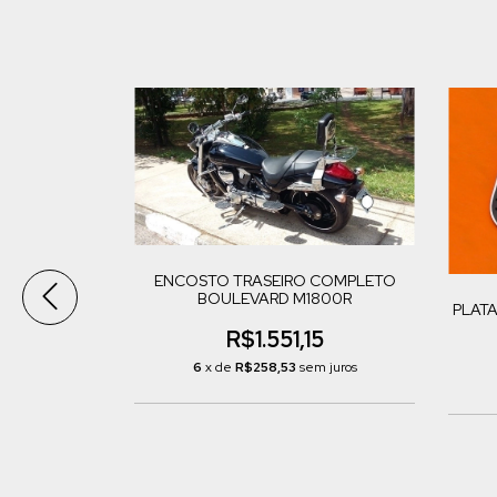
ENCOSTO TRASEIRO COMPLETO
BOULEVARD M1800R
PLAT
TE BAIXO
R$1.551,15
800R
6
x de
R$258,53
sem juros
47
m juros