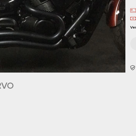
Ver
RVO