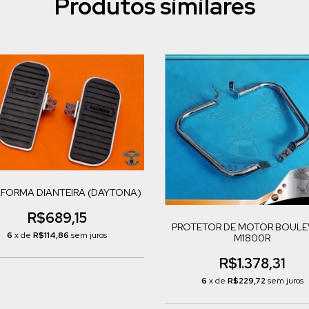
Produtos similares
AFORMA DIANTEIRA (DAYTONA)
R$689,15
PROTETOR DE MOTOR BOULE
6
x de
R$114,86
sem juros
M1800R
R$1.378,31
6
x de
R$229,72
sem juros