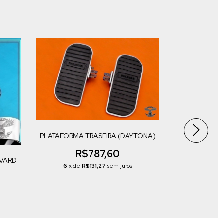
ESGOTADO
PLATAFORMA TRASEIRA (DAYTONA)
R$787,60
VARD
6
x de
R$131,27
sem juros
SUPORTE D
4
x de