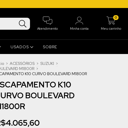
0
Atendimento
Minha conta
Meu carrinho
USADOS
SOBRE
cio
>
ACESSÓRIOS
>
SUZUKI
>
ULEVARD M1800R
>
CAPAMENTO K10 CURVO BOULEVARD M1800R
SCAPAMENTO K10
URVO BOULEVARD
1800R
$4.065,60