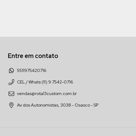
Entre em contato
5511975420716
CEL / Whats (11) 9.7542-0716
vendas@rota13custom.com.br
Av dos Autonomistas, 3038 - Osasco - SP