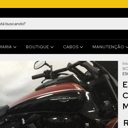
MARIA
BOUTIQUE
CABOS
MANUTENÇÃO
Iní
BO
ES
E
C
M
R